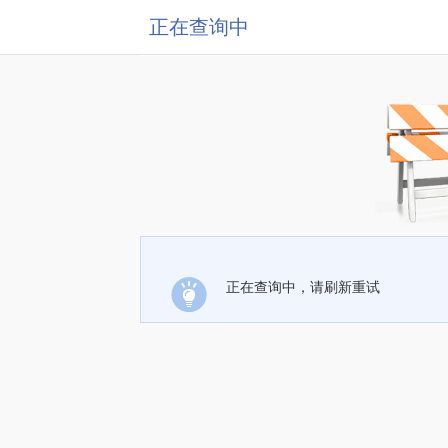
正在查询中
正在查询中，请刷新重试